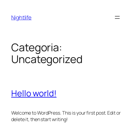
Pular
para
Nightlife
o
conteúdo
Categoria:
Uncategorized
Hello world!
Welcome to WordPress. This is your first post. Edit or
delete it, then start writing!